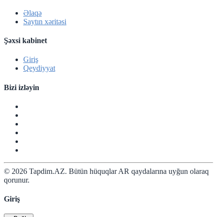
Əlaqə
Saytın xəritəsi
Şəxsi kabinet
Giriş
Qeydiyyat
Bizi izləyin
© 2026 Tapdim.AZ. Bütün hüquqlar AR qaydalarına uyğun olaraq
qorunur.
Giriş