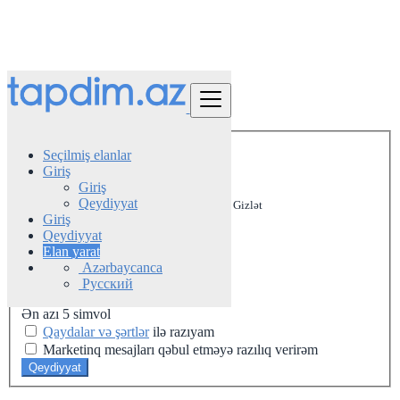
Profil yarat
*
Ad
Seçilmiş elanlar
Giriş
Telefon nömrəsi
Giriş
Qeydiyyat
Gizlət
Giriş
Email
Qeydiyyat
Elan yarat
*
Şifrə
Azərbaycanca
Русский
Ən azı 5 simvol
Qaydalar və şərtlər
ilə razıyam
Marketinq mesajları qəbul etməyə razılıq verirəm
Qeydiyyat