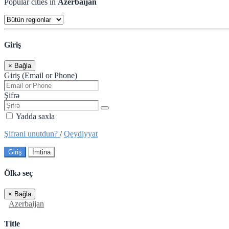
Popular cities in
Azerbaijan
Giriş
×
Bağla
Giriş (Email or Phone)
Şifrə
Yadda saxla
Şifrəni unutdun?
/
Qeydiyyat
Giriş
İmtina
Ölkə seç
×
Bağla
Azerbaijan
Title