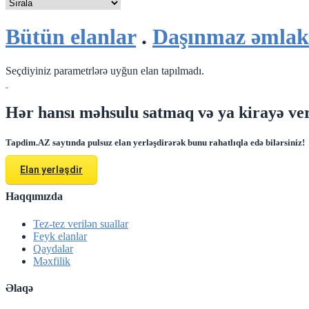
Bütün elanlar
.
Daşınmaz əmlak
Seçdiyiniz parametrlərə uyğun elan tapılmadı.
Hər hansı məhsulu satmaq və ya kirayə ver
Tapdim.AZ saytında pulsuz elan yerləşdirərək bunu rahatlıqla edə bilərsiniz!
Elan yerləşdir
Haqqımızda
Tez-tez verilən suallar
Feyk elanlar
Qaydalar
Məxfilik
Əlaqə