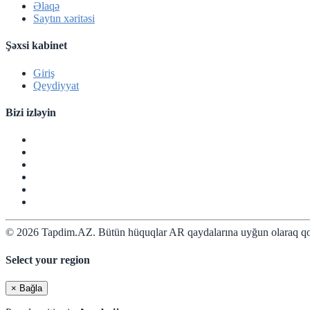
Əlaqə
Saytın xəritəsi
Şəxsi kabinet
Giriş
Qeydiyyat
Bizi izləyin
© 2026 Tapdim.AZ. Bütün hüquqlar AR qaydalarına uyğun olaraq qo
Select your region
×
Bağla