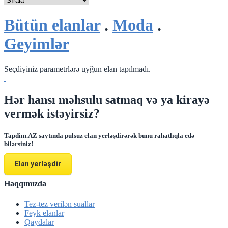
Bütün elanlar
.
Moda
.
Geyimlər
Seçdiyiniz parametrlərə uyğun elan tapılmadı.
Hər hansı məhsulu satmaq və ya kirayə
vermək istəyirsiz?
Tapdim.AZ saytında pulsuz elan yerləşdirərək bunu rahatlıqla edə
bilərsiniz!
Elan yerləşdir
Haqqımızda
Tez-tez verilən suallar
Feyk elanlar
Qaydalar