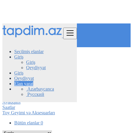
Tap
Seçilmiş elanlar
Giriş
Azerbaijan
Giriş
Moda
Qeydiyyat
Geyimlər
Giriş
Qeydiyyat
Sumkalar
Elan yarat
Geyimlər
Azərbaycanca
Geyim Aksesuarları
Русский
Üzük, Sep, Qolbaq, Sırğa və .s
Ayaqqabı
Saatlar
Toy Geyimi və Aksesuarları
Bütün elanlar
0