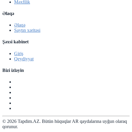
Məxfilik
Əlaqə
Əlaqə
Saytın xəritəsi
Şəxsi kabinet
Giriş
Qeydiyyat
Bizi izləyin
© 2026 Tapdim.AZ. Bütün hüquqlar AR qaydalarına uyğun olaraq
qorunur.