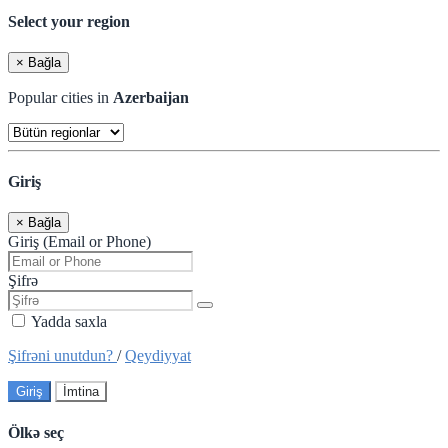
Select your region
×
Bağla
Popular cities in
Azerbaijan
Giriş
×
Bağla
Giriş (Email or Phone)
Şifrə
Yadda saxla
Şifrəni unutdun?
/
Qeydiyyat
Giriş
İmtina
Ölkə seç