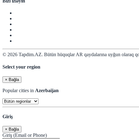
Bizi izləyin
© 2026 Tapdim.AZ. Bütün hüquqlar AR qaydalarına uyğun olaraq qo
Select your region
×
Bağla
Popular cities in
Azerbaijan
Giriş
×
Bağla
Giriş (Email or Phone)