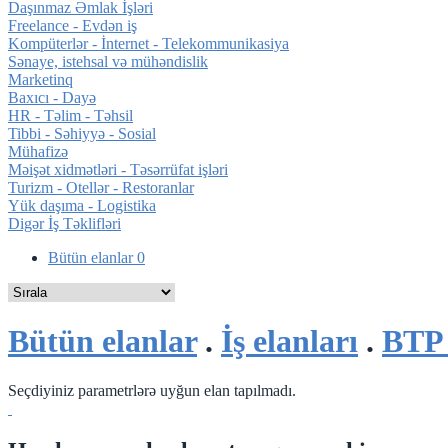
Daşınmaz Əmlak İşləri
Freelance - Evdən iş
Kompüterlər - İnternet - Telekommunikasiya
Sənaye, istehsal və mühəndislik
Marketinq
Baxıcı - Dayə
HR - Təlim - Təhsil
Tibbi - Səhiyyə - Sosial
Mühafizə
Məişət xidmətləri - Təsərrüfat işləri
Turizm - Otellər - Restoranlar
Yük daşıma - Logistika
Digər İş Təklifləri
Bütün elanlar
0
Bütün elanlar
.
İş elanları
.
BTP 
Seçdiyiniz parametrlərə uyğun elan tapılmadı.