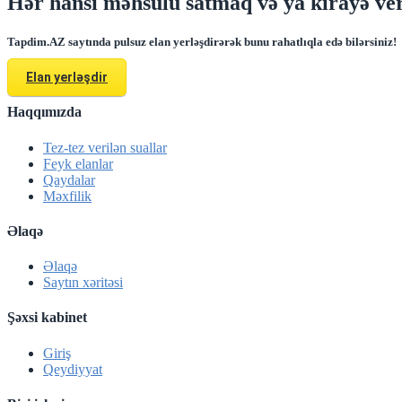
Hər hansı məhsulu satmaq və ya kirayə ver
Tapdim.AZ saytında pulsuz elan yerləşdirərək bunu rahatlıqla edə bilərsiniz!
Elan yerləşdir
Haqqımızda
Tez-tez verilən suallar
Feyk elanlar
Qaydalar
Məxfilik
Əlaqə
Əlaqə
Saytın xəritəsi
Şəxsi kabinet
Giriş
Qeydiyyat