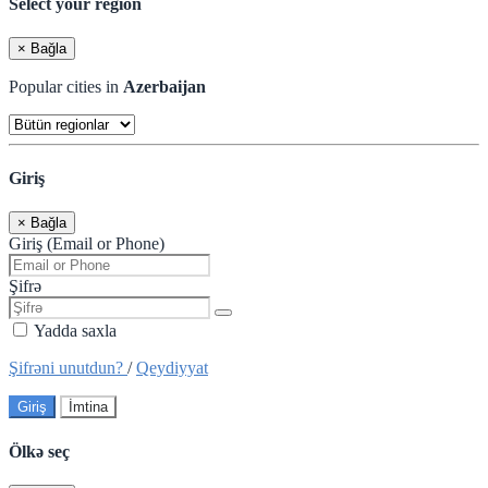
Select your region
×
Bağla
Popular cities in
Azerbaijan
Giriş
×
Bağla
Giriş (Email or Phone)
Şifrə
Yadda saxla
Şifrəni unutdun?
/
Qeydiyyat
Giriş
İmtina
Ölkə seç