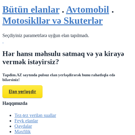
Bütün elanlar
.
Avtomobil
.
Motosikllər və Skuterlər
Seçdiyiniz parametrlərə uyğun elan tapılmadı.
Hər hansı məhsulu satmaq və ya kirayə
vermək istəyirsiz?
Tapdim.AZ saytında pulsuz elan yerləşdirərək bunu rahatlıqla edə
bilərsiniz!
Elan yerləşdir
Haqqımızda
Tez-tez verilən suallar
Feyk elanlar
Qaydalar
Məxfilik