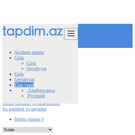
Tap
Seçilmiş elanlar
Giriş
Azerbaijan
Giriş
Avtomobil
Qeydiyyat
Motosikllər və Skuterlər
Giriş
Qeydiyyat
Maşınlar
Elan yarat
Avtobus & Mikroavtobus
Azərbaycanca
Motosikllər və Skuterlər
Русский
Yük maşınları və qoşqular
Maşın hissələri və aksesuarları
Su gəmiləri və qayıqlar
Bütün elanlar
0