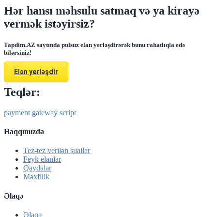
Hər hansı məhsulu satmaq və ya kirayə
vermək istəyirsiz?
Tapdim.AZ saytında pulsuz elan yerləşdirərək bunu rahatlıqla edə
bilərsiniz!
Elan yerləşdir
Teqlər:
payment gateway script
Haqqımızda
Tez-tez verilən suallar
Feyk elanlar
Qaydalar
Məxfilik
Əlaqə
Əlaqə