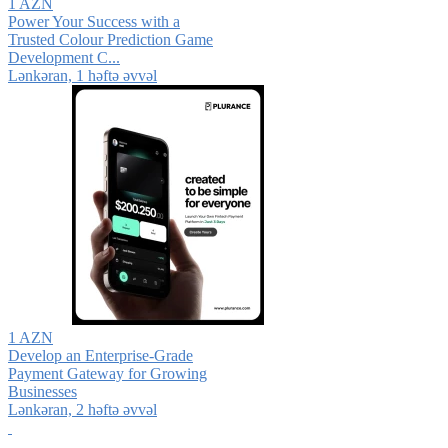
1 AZN
Power Your Success with a
Trusted Colour Prediction Game
Development C...
Lənkəran, 1 həftə əvvəl
1 AZN
Develop an Enterprise-Grade
Payment Gateway for Growing
Businesses
Lənkəran, 2 həftə əvvəl