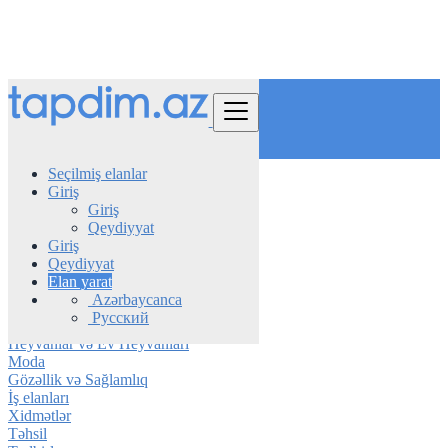
Tap
Seçilmiş elanlar
Giriş
Azerbaijan
Giriş
Astara
Qeydiyyat
Giriş
Avtomobil
Qeydiyyat
Telefon & Planşet
Elan yarat
Elektronika
Azərbaycanca
Mebel & Məişət texnikası
Русский
Daşınmaz əmlak
Heyvanlar və Ev Heyvanları
Moda
Gözəllik və Sağlamlıq
İş elanları
Xidmətlər
Təhsil