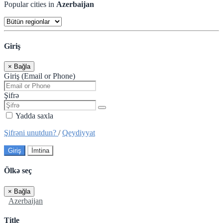
Popular cities in
Azerbaijan
Giriş
×
Bağla
Giriş (Email or Phone)
Şifrə
Yadda saxla
Şifrəni unutdun?
/
Qeydiyyat
Giriş
İmtina
Ölkə seç
×
Bağla
Azerbaijan
Title