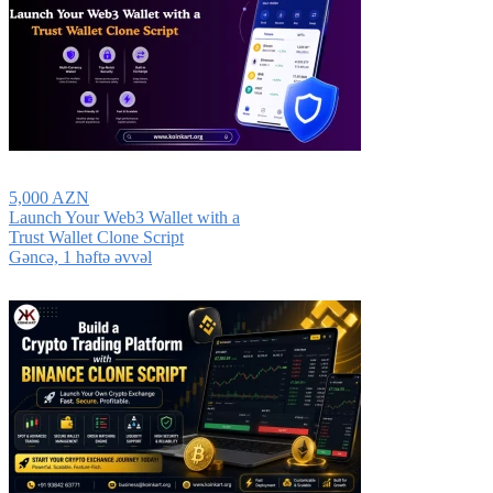
5,000 AZN
Launch Your Web3 Wallet with a
Trust Wallet Clone Script
Gǝncǝ, 1 həftə əvvəl