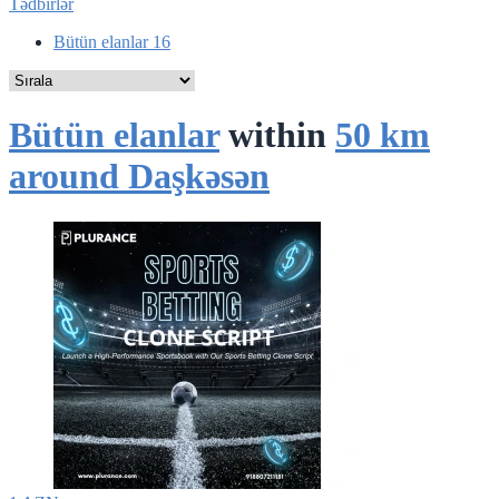
Tədbirlər
Bütün elanlar
16
Bütün elanlar
within
50 km
around Daşkǝsǝn