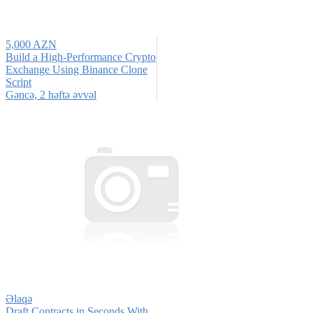
5,000 AZN
Build a High-Performance Crypto
Exchange Using Binance Clone
Script
Gǝncǝ, 2 həftə əvvəl
Əlaqə
Draft Contracts in Seconds With