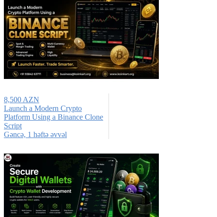
8,500 AZN
Launch a Modern Crypto
Platform Using a Binance Clone
Script
Gǝncǝ, 1 həftə əvvəl