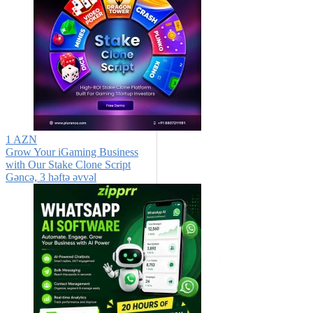
1 AZN
Grow Your iGaming Business
with Our Stake Clone Script
Gǝncǝ, 3 həftə əvvəl