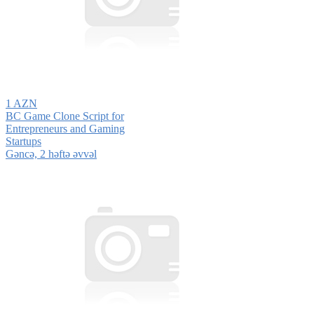
1 AZN
BC Game Clone Script for
Entrepreneurs and Gaming
Startups
Gǝncǝ, 2 həftə əvvəl