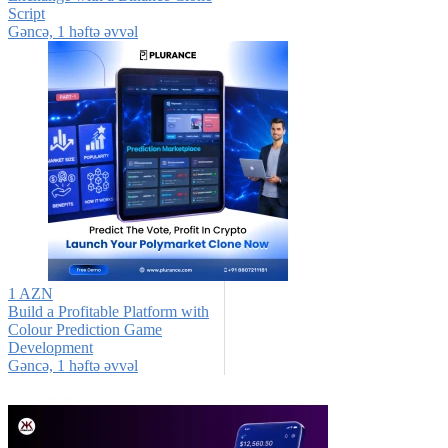
Script
Gǝncǝ, 1 həftə əvvəl
1 AZN
Build a Profitable Platform with
Colour Prediction Game
Development
Gǝncǝ, 1 həftə əvvəl