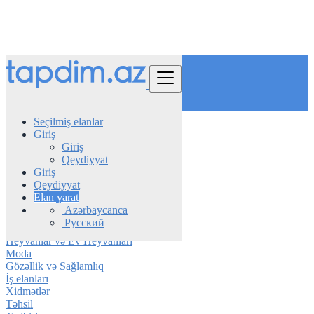
Tap
Seçilmiş elanlar
Giriş
Azerbaijan
Giriş
Daşkǝsǝn
Qeydiyyat
Giriş
Avtomobil
Qeydiyyat
Telefon & Planşet
Elan yarat
Elektronika
Azərbaycanca
Mebel & Məişət texnikası
Русский
Daşınmaz əmlak
Heyvanlar və Ev Heyvanları
Moda
Gözəllik və Sağlamlıq
İş elanları
Xidmətlər
Təhsil