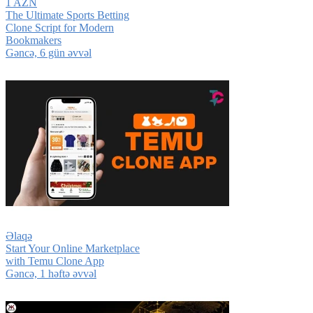
1 AZN
The Ultimate Sports Betting
Clone Script for Modern
Bookmakers
Gǝncǝ, 6 gün əvvəl
Əlaqə
Start Your Online Marketplace
with Temu Clone App
Gǝncǝ, 1 həftə əvvəl