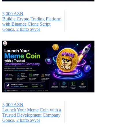
5,000 AZN
Build a Crypto Trading Platform
with Binance Clone Script
Gǝncǝ, 2 həftə əvvəl
5,000 AZN
Launch Your Meme Coin with a
Trusted Development Company
Gǝncǝ, 2 həftə əvvəl