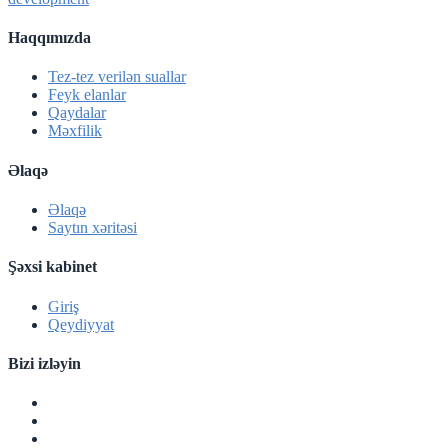
Haqqımızda
Tez-tez verilən suallar
Feyk elanlar
Qaydalar
Məxfilik
Əlaqə
Əlaqə
Saytın xəritəsi
Şəxsi kabinet
Giriş
Qeydiyyat
Bizi izləyin