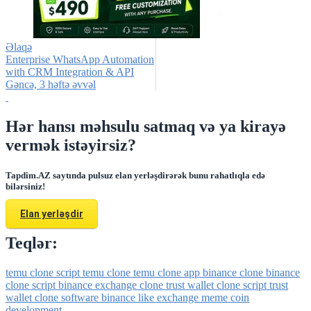
Əlaqə
Enterprise WhatsApp Automation
with CRM Integration & API
Gǝncǝ, 3 həftə əvvəl
Hər hansı məhsulu satmaq və ya kirayə
vermək istəyirsiz?
Tapdim.AZ saytında pulsuz elan yerləşdirərək bunu rahatlıqla edə
bilərsiniz!
Elan yerləşdir
Teqlər:
temu clone script
temu clone
temu clone app
binance clone
binance
clone script
binance exchange clone
trust wallet clone script
trust
wallet clone software
binance like exchange
meme coin
development