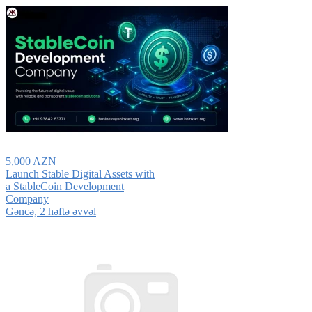
5,000 AZN
Launch Stable Digital Assets with
a StableCoin Development
Company
Gǝncǝ, 2 həftə əvvəl