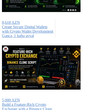
8,618 AZN
Create Secure Digital Wallets
with Crypto Wallet Development
Gǝncǝ, 1 həftə əvvəl
5,000 AZN
Build a Feature-Rich Crypto
Exchange with a Binance Clone