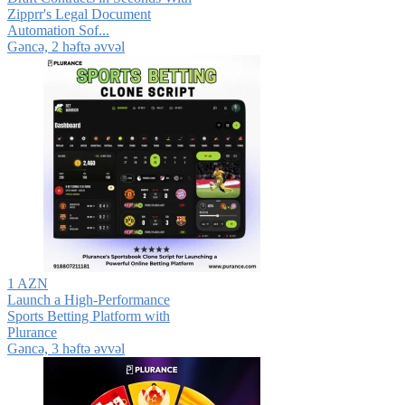
Zipprr's Legal Document
Automation Sof...
Gǝncǝ, 2 həftə əvvəl
1 AZN
Launch a High-Performance
Sports Betting Platform with
Plurance
Gǝncǝ, 3 həftə əvvəl