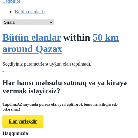
Tədbirlər
Bütün elanlar
0
Bütün elanlar
within
50 km
around Qazax
Seçdiyiniz parametrlərə uyğun elan tapılmadı.
Hər hansı məhsulu satmaq və ya kirayə
vermək istəyirsiz?
Tapdim.AZ saytında pulsuz elan yerləşdirərək bunu rahatlıqla edə
bilərsiniz!
Elan yerləşdir
Haqqımızda