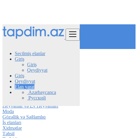
Tap
Seçilmiş elanlar
Giriş
Azerbaijan
Giriş
Qazax
Qeydiyyat
Giriş
Avtomobil
Qeydiyyat
Telefon & Planşet
Elan yarat
Elektronika
Azərbaycanca
Mebel & Məişət texnikası
Русский
Daşınmaz əmlak
Heyvanlar və Ev Heyvanları
Moda
Gözəllik və Sağlamlıq
İş elanları
Xidmətlər
Təhsil