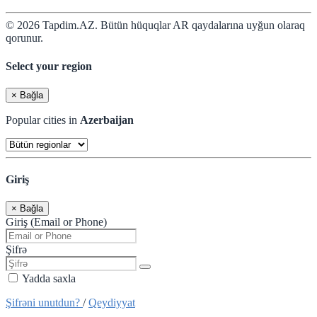
© 2026 Tapdim.AZ. Bütün hüquqlar AR qaydalarına uyğun olaraq
qorunur.
Select your region
×
Bağla
Popular cities in
Azerbaijan
Giriş
×
Bağla
Giriş (Email or Phone)
Şifrə
Yadda saxla
Şifrəni unutdun?
/
Qeydiyyat