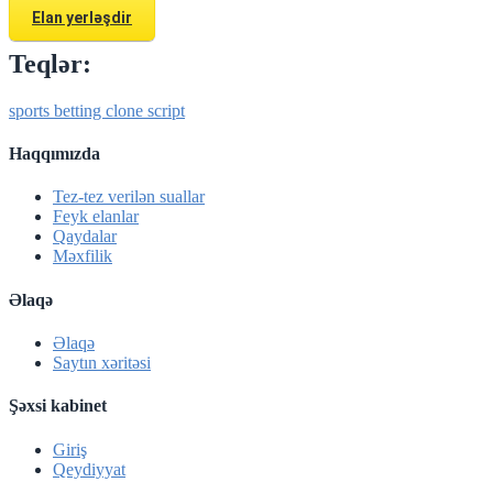
Elan yerləşdir
Teqlər:
sports betting clone script
Haqqımızda
Tez-tez verilən suallar
Feyk elanlar
Qaydalar
Məxfilik
Əlaqə
Əlaqə
Saytın xəritəsi
Şəxsi kabinet
Giriş
Qeydiyyat