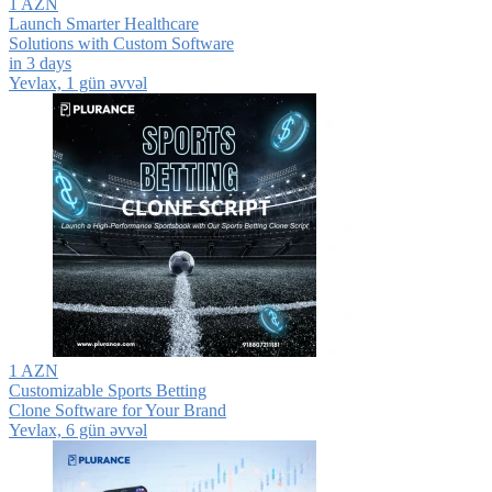
1 AZN
Launch Smarter Healthcare
Solutions with Custom Software
in 3 days
Yevlax, 1 gün əvvəl
1 AZN
Customizable Sports Betting
Clone Software for Your Brand
Yevlax, 6 gün əvvəl