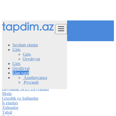
Tap
Seçilmiş elanlar
Giriş
Azerbaijan
Giriş
Yevlax
Qeydiyyat
Giriş
Avtomobil
Qeydiyyat
Telefon & Planşet
Elan yarat
Elektronika
Azərbaycanca
Mebel & Məişət texnikası
Русский
Daşınmaz əmlak
Heyvanlar və Ev Heyvanları
Moda
Gözəllik və Sağlamlıq
İş elanları
Xidmətlər
Təhsil