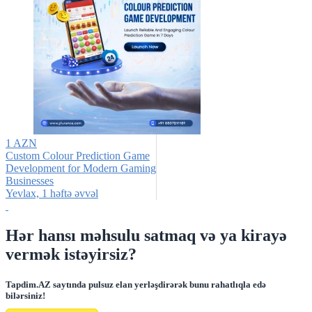
1 AZN
Custom Colour Prediction Game
Development for Modern Gaming
Businesses
Yevlax, 1 həftə əvvəl
Hər hansı məhsulu satmaq və ya kirayə
vermək istəyirsiz?
Tapdim.AZ saytında pulsuz elan yerləşdirərək bunu rahatlıqla edə
bilərsiniz!