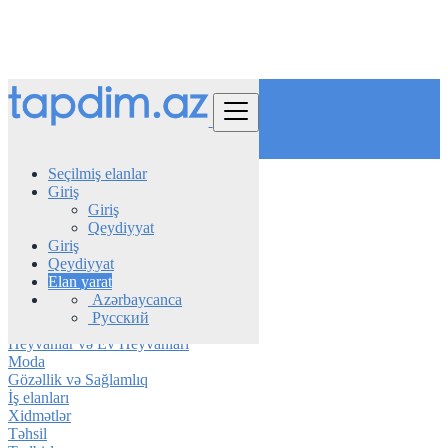
Tap
Seçilmiş elanlar
Giriş
Azerbaijan
Giriş
Zaqatala
Qeydiyyat
Giriş
Avtomobil
Qeydiyyat
Telefon & Planşet
Elan yarat
Elektronika
Azərbaycanca
Mebel & Məişət texnikası
Русский
Daşınmaz əmlak
Heyvanlar və Ev Heyvanları
Moda
Gözəllik və Sağlamlıq
İş elanları
Xidmətlər
Təhsil