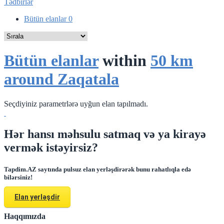
Tədbirlər
Bütün elanlar
0
Bütün elanlar
within
50 km
around Zaqatala
Seçdiyiniz parametrlərə uyğun elan tapılmadı.
Hər hansı məhsulu satmaq və ya kirayə
vermək istəyirsiz?
Tapdim.AZ saytında pulsuz elan yerləşdirərək bunu rahatlıqla edə
bilərsiniz!
Elan yerləşdir
Haqqımızda