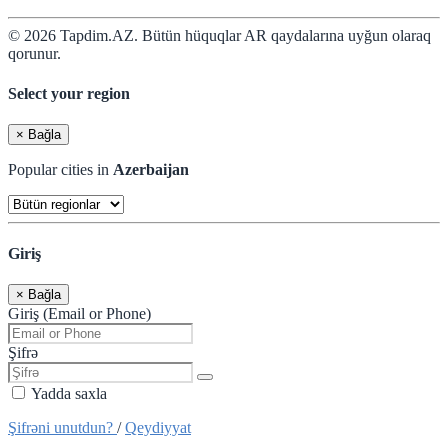
© 2026 Tapdim.AZ. Bütün hüquqlar AR qaydalarına uyğun olaraq
qorunur.
Select your region
×
Bağla
Popular cities in
Azerbaijan
Giriş
×
Bağla
Giriş (Email or Phone)
Şifrə
Yadda saxla
Şifrəni unutdun?
/
Qeydiyyat