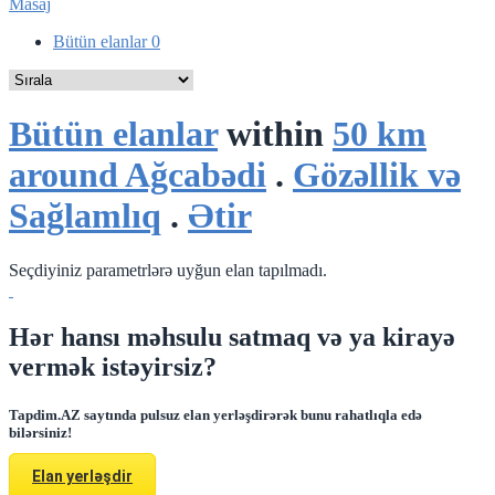
Masaj
Bütün elanlar
0
Bütün elanlar
within
50 km
around Ağcabədi
.
Gözəllik və
Sağlamlıq
.
Ətir
Seçdiyiniz parametrlərə uyğun elan tapılmadı.
Hər hansı məhsulu satmaq və ya kirayə
vermək istəyirsiz?
Tapdim.AZ saytında pulsuz elan yerləşdirərək bunu rahatlıqla edə
bilərsiniz!
Elan yerləşdir