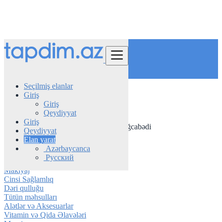
Tap
Seçilmiş elanlar
Giriş
Azerbaijan
Giriş
Gözəllik və Sağlamlıq
Qeydiyyat
Ətir
Giriş
Bütün elanlar in 50 km around Ağcabədi
Qeydiyyat
Elan yarat
Hamam ləvazimatları
Azərbaycanca
Ətir
Русский
Saç üçün
Makiyaj
Cinsi Sağlamlıq
Dəri qulluğu
Tütün məhsulları
Alətlər və Aksesuarlar
Vitamin və Qida Əlavələri