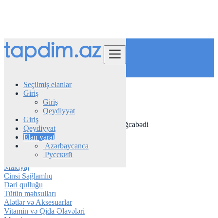
Tap
Seçilmiş elanlar
Giriş
Azerbaijan
Giriş
Gözəllik və Sağlamlıq
Qeydiyyat
Saç üçün
Giriş
Bütün elanlar in 50 km around Ağcabədi
Qeydiyyat
Elan yarat
Hamam ləvazimatları
Azərbaycanca
Ətir
Русский
Saç üçün
Makiyaj
Cinsi Sağlamlıq
Dəri qulluğu
Tütün məhsulları
Alətlər və Aksesuarlar
Vitamin və Qida Əlavələri