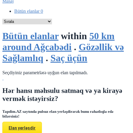
Masaj
Bütün elanlar
0
Bütün elanlar
within
50 km
around Ağcabədi
.
Gözəllik və
Sağlamlıq
.
Saç üçün
Seçdiyiniz parametrlərə uyğun elan tapılmadı.
Hər hansı məhsulu satmaq və ya kirayə
vermək istəyirsiz?
Tapdim.AZ saytında pulsuz elan yerləşdirərək bunu rahatlıqla edə
bilərsiniz!
Elan yerləşdir