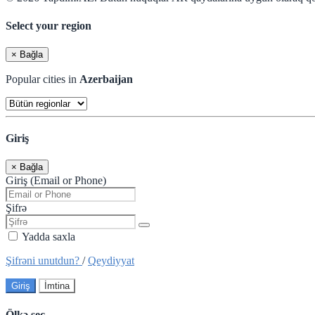
Select your region
×
Bağla
Popular cities in
Azerbaijan
Giriş
×
Bağla
Giriş (Email or Phone)
Şifrə
Yadda saxla
Şifrəni unutdun?
/
Qeydiyyat
Giriş
İmtina
Ölkə seç