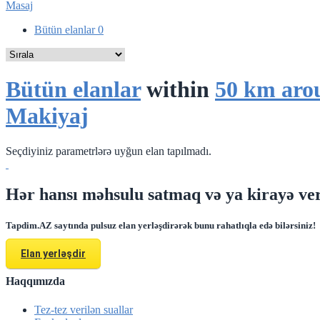
Masaj
Bütün elanlar
0
Bütün elanlar
within
50 km aro
Makiyaj
Seçdiyiniz parametrlərə uyğun elan tapılmadı.
Hər hansı məhsulu satmaq və ya kirayə ver
Tapdim.AZ saytında pulsuz elan yerləşdirərək bunu rahatlıqla edə bilərsiniz!
Elan yerləşdir
Haqqımızda
Tez-tez verilən suallar