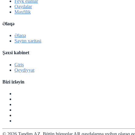
Feyk elanlar
Qaydalar
Məxfilik
Əlaqə
Əlaqə
Saytın xəritəsi
Şəxsi kabinet
Giriş
Qeydiyyat
Bizi izləyin
© 2026 Tapdim.AZ. Bütün hüquqlar AR qaydalarına uyğun olaraq qo