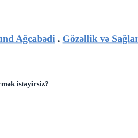
und Ağcabədi
.
Gözəllik və Sağla
mək istəyirsiz?