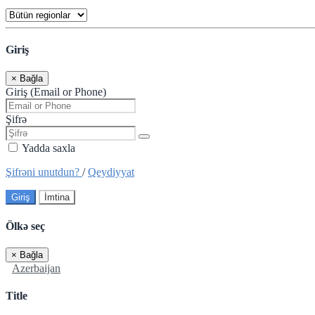
Giriş
×
Bağla
Giriş (Email or Phone)
Şifrə
Yadda saxla
Şifrəni unutdun?
/
Qeydiyyat
Giriş
İmtina
Ölkə seç
×
Bağla
Azerbaijan
Title