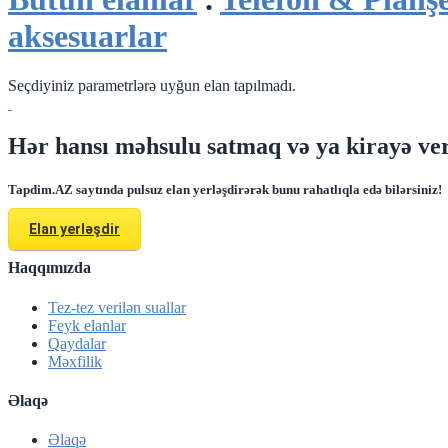
aksesuarlar
Seçdiyiniz parametrlərə uyğun elan tapılmadı.
Hər hansı məhsulu satmaq və ya kirayə ver
Tapdim.AZ saytında pulsuz elan yerləşdirərək bunu rahatlıqla edə bilərsiniz!
Elan yerləşdir
Haqqımızda
Tez-tez verilən suallar
Feyk elanlar
Qaydalar
Məxfilik
Əlaqə
Əlaqə