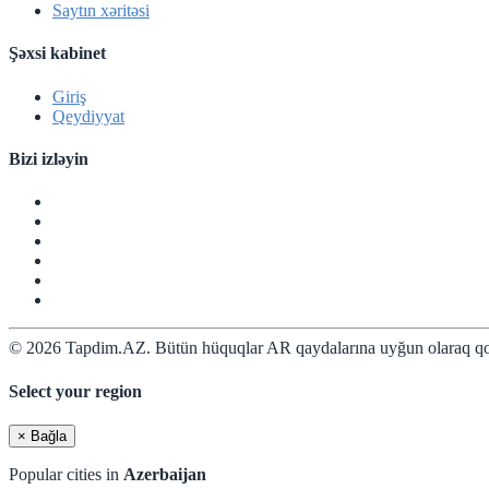
Saytın xəritəsi
Şəxsi kabinet
Giriş
Qeydiyyat
Bizi izləyin
© 2026 Tapdim.AZ. Bütün hüquqlar AR qaydalarına uyğun olaraq qo
Select your region
×
Bağla
Popular cities in
Azerbaijan