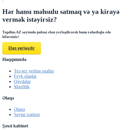
Hər hansı məhsulu satmaq və ya kirayə
vermək istəyirsiz?
Tapdim.AZ saytında pulsuz elan yerləşdirərək bunu rahatlıqla edə
bilərsiniz!
Elan yerləşdir
Haqqımızda
Tez-tez verilən suallar
Feyk elanlar
Qaydalar
Məxfilik
Əlaqə
Əlaqə
Saytın xəritəsi
Şəxsi kabinet