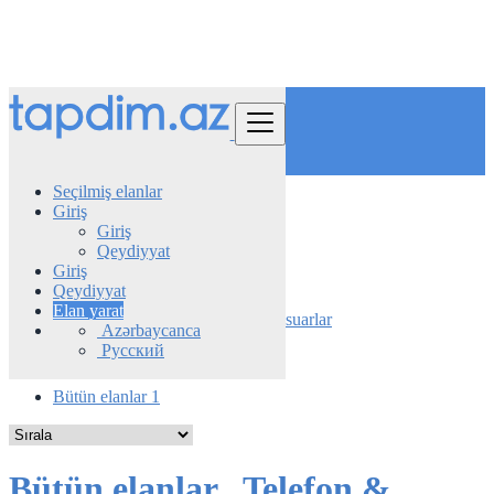
Tap
Seçilmiş elanlar
Giriş
Azerbaijan
Giriş
Telefon & Planşet
Qeydiyyat
Planşetlər
Giriş
Qeydiyyat
Mobil telefonlar
Elan yarat
Mobil telefonlar və planşetlər üçün aksesuarlar
Azərbaycanca
Ağıllı Saatlar və İzləyicilər
Русский
Planşetlər
Bütün elanlar
1
Bütün elanlar
.
Telefon &