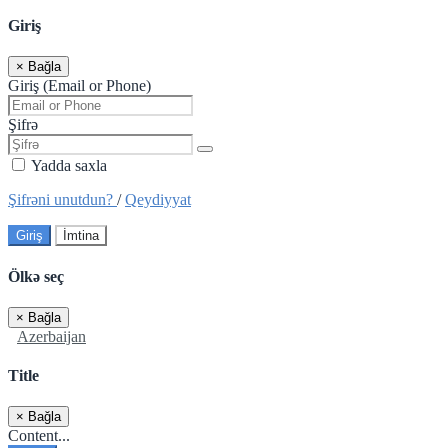
Giriş
×
Bağla
Giriş (Email or Phone)
Şifrə
Yadda saxla
Şifrəni unutdun?
/
Qeydiyyat
Giriş
İmtina
Ölkə seç
×
Bağla
Azerbaijan
Title
×
Bağla
Content...