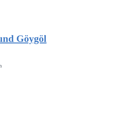
und Göygöl
m