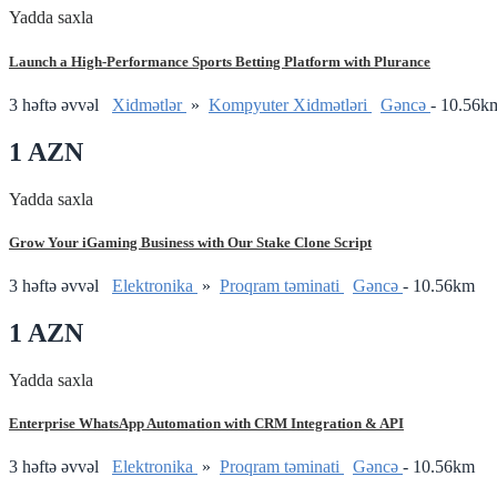
Yadda saxla
Launch a High-Performance Sports Betting Platform with Plurance
3 həftə əvvəl
Xidmətlər
»
Kompyuter Xidmətləri
Gǝncǝ
- 10.56k
1 AZN
Yadda saxla
Grow Your iGaming Business with Our Stake Clone Script
3 həftə əvvəl
Elektronika
»
Proqram təminati
Gǝncǝ
- 10.56km
1 AZN
Yadda saxla
Enterprise WhatsApp Automation with CRM Integration & API
3 həftə əvvəl
Elektronika
»
Proqram təminati
Gǝncǝ
- 10.56km