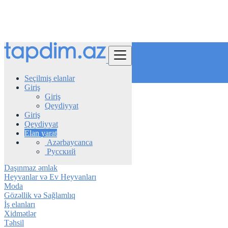
Tap
Seçilmiş elanlar
Giriş
Giriş
Azerbaijan
Qeydiyyat
Göygöl
Giriş
Qeydiyyat
Avtomobil
Elan yarat
Telefon & Planşet
Azərbaycanca
Elektronika
Русский
Mebel & Məişət texnikası
Daşınmaz əmlak
Heyvanlar və Ev Heyvanları
Moda
Gözəllik və Sağlamlıq
İş elanları
Xidmətlər
Təhsil