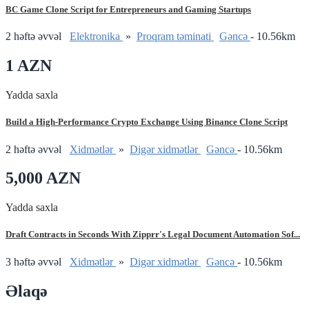
BC Game Clone Script for Entrepreneurs and Gaming Startups
2 həftə əvvəl
Elektronika
»
Proqram təminati
Gǝncǝ
- 10.56km
1 AZN
Yadda saxla
Build a High-Performance Crypto Exchange Using Binance Clone Script
2 həftə əvvəl
Xidmətlər
»
Digər xidmətlər
Gǝncǝ
- 10.56km
5,000 AZN
Yadda saxla
Draft Contracts in Seconds With Zipprr's Legal Document Automation Sof...
3 həftə əvvəl
Xidmətlər
»
Digər xidmətlər
Gǝncǝ
- 10.56km
Əlaqə