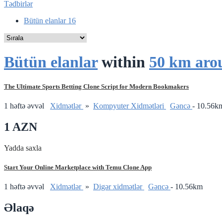
Tədbirlər
Bütün elanlar
16
Bütün elanlar
within
50 km aro
The Ultimate Sports Betting Clone Script for Modern Bookmakers
1 həftə əvvəl
Xidmətlər
»
Kompyuter Xidmətləri
Gǝncǝ
- 10.56k
1 AZN
Yadda saxla
Start Your Online Marketplace with Temu Clone App
1 həftə əvvəl
Xidmətlər
»
Digər xidmətlər
Gǝncǝ
- 10.56km
Əlaqə