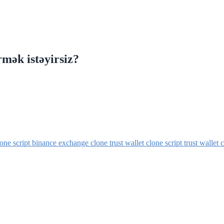
mək istəyirsiz?
one script
binance exchange clone
trust wallet clone script
trust wallet