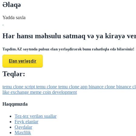
Əlaqə
Yadda saxla
Hər hansı məhsulu satmaq və ya kirayə ver
Tapdim.AZ saytında pulsuz elan yerləşdirərək bunu rahatlıqla edə bilərsiniz!
Elan yerləşdir
Teqlər:
temu clone script
temu clone
temu clone app
binance clone
binance cl
like exchange
meme coin development
Haqqımızda
Tez-tez verilən suallar
Feyk elanlar
Qaydalar
Məxfilik