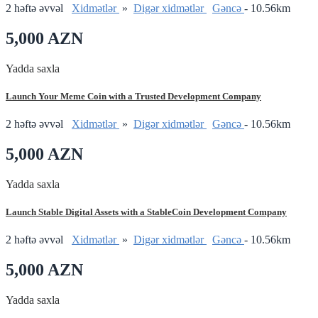
2 həftə əvvəl
Xidmətlər
»
Digər xidmətlər
Gǝncǝ
- 10.56km
5,000 AZN
Yadda saxla
Launch Your Meme Coin with a Trusted Development Company
2 həftə əvvəl
Xidmətlər
»
Digər xidmətlər
Gǝncǝ
- 10.56km
5,000 AZN
Yadda saxla
Launch Stable Digital Assets with a StableCoin Development Company
2 həftə əvvəl
Xidmətlər
»
Digər xidmətlər
Gǝncǝ
- 10.56km
5,000 AZN
Yadda saxla