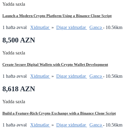
Yadda saxla
Launch a Modern Crypto Platform Using a Binance Clone Script
1 həftə əvvəl
Xidmətlər
»
Digər xidmətlər
Gǝncǝ
- 10.56km
8,500 AZN
Yadda saxla
Create Secure Digital Wallets with Crypto Wallet Development
1 həftə əvvəl
Xidmətlər
»
Digər xidmətlər
Gǝncǝ
- 10.56km
8,618 AZN
Yadda saxla
Build a Feature-Rich Crypto Exchange with a Binance Clone Script
1 həftə əvvəl
Xidmətlər
»
Digər xidmətlər
Gǝncǝ
- 10.56km