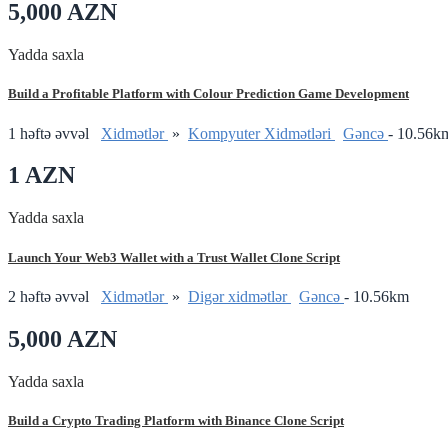
5,000 AZN
Yadda saxla
Build a Profitable Platform with Colour Prediction Game Development
1 həftə əvvəl
Xidmətlər
»
Kompyuter Xidmətləri
Gǝncǝ
- 10.56k
1 AZN
Yadda saxla
Launch Your Web3 Wallet with a Trust Wallet Clone Script
2 həftə əvvəl
Xidmətlər
»
Digər xidmətlər
Gǝncǝ
- 10.56km
5,000 AZN
Yadda saxla
Build a Crypto Trading Platform with Binance Clone Script