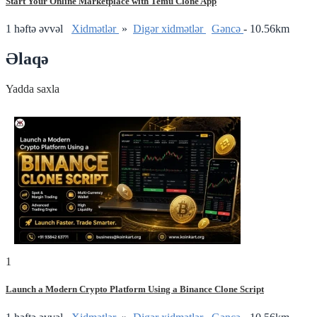
Start Your Online Marketplace with Temu Clone App
1 həftə əvvəl
Xidmətlər
»
Digər xidmətlər
Gǝncǝ
- 10.56km
Əlaqə
Yadda saxla
1
Launch a Modern Crypto Platform Using a Binance Clone Script