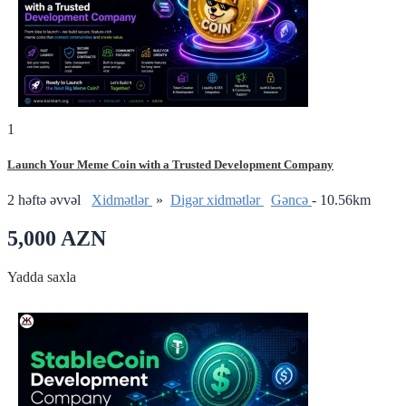
1
Launch Your Meme Coin with a Trusted Development Company
2 həftə əvvəl
Xidmətlər
»
Digər xidmətlər
Gǝncǝ
- 10.56km
5,000 AZN
Yadda saxla