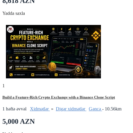
8,618 AZN
Yadda saxla
1
Build a Feature-Rich Crypto Exchange with a Binance Clone Script
1 həftə əvvəl
Xidmətlər
»
Digər xidmətlər
Gǝncǝ
- 10.56km
5,000 AZN