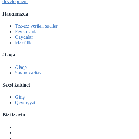
development
Haqqımızda
Tez-tez verilən suallar
Feyk elanlar
Qaydalar
Məxfilik
Əlaqə
Əlaqə
Saytın xəritəsi
Şəxsi kabinet
Giriş
Qeydiyyat
Bizi izləyin