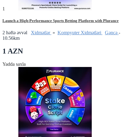
1
Launch a High-Performance Sports Betting Platform with Plurance
2 həftə əvvəl
Xidmətlər
»
Kompyuter Xidmətləri
Gǝncǝ
-
10.56km
1 AZN
Yadda saxla