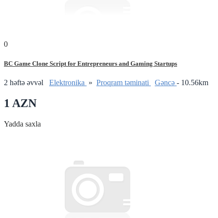
0
BC Game Clone Script for Entrepreneurs and Gaming Startups
2 həftə əvvəl
Elektronika
»
Proqram təminati
Gǝncǝ
- 10.56km
1 AZN
Yadda saxla