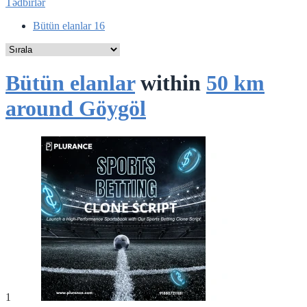
Tədbirlər
Bütün elanlar
16
Bütün elanlar
within
50 km
around Göygöl
1