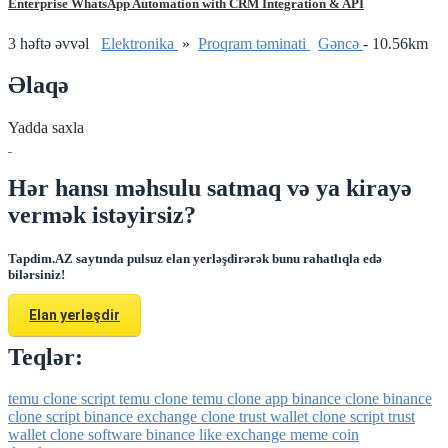
Enterprise WhatsApp Automation with CRM Integration & API
3 həftə əvvəl
Elektronika
»
Proqram təminati
Gǝncǝ
- 10.56km
Əlaqə
Yadda saxla
Hər hansı məhsulu satmaq və ya kirayə
vermək istəyirsiz?
Tapdim.AZ saytında pulsuz elan yerləşdirərək bunu rahatlıqla edə
bilərsiniz!
Elan yerləşdir
Teqlər:
temu clone script
temu clone
temu clone app
binance clone
binance
clone script
binance exchange clone
trust wallet clone script
trust
wallet clone software
binance like exchange
meme coin