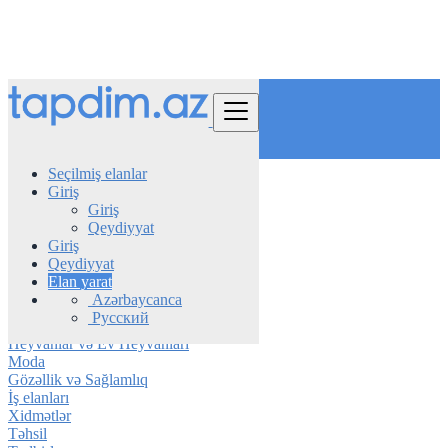
Tap
Seçilmiş elanlar
Giriş
Azerbaijan
Giriş
Göygöl
Qeydiyyat
Giriş
Avtomobil
Qeydiyyat
Telefon & Planşet
Elan yarat
Elektronika
Azərbaycanca
Mebel & Məişət texnikası
Русский
Daşınmaz əmlak
Heyvanlar və Ev Heyvanları
Moda
Gözəllik və Sağlamlıq
İş elanları
Xidmətlər
Təhsil