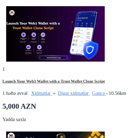
1
Launch Your Web3 Wallet with a Trust Wallet Clone Script
1 həftə əvvəl
Xidmətlər
»
Digər xidmətlər
Gǝncǝ
- 10.56km
5,000 AZN
Yadda saxla