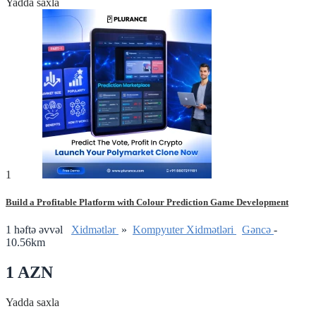
Yadda saxla
1
Build a Profitable Platform with Colour Prediction Game Development
1 həftə əvvəl
Xidmətlər
»
Kompyuter Xidmətləri
Gǝncǝ
-
10.56km
1 AZN
Yadda saxla