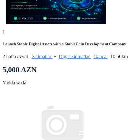
1
Launch Stable Digital Assets with a StableCoin Development Company
2 həftə əvvəl
Xidmətlər
»
Digər xidmətlər
Gǝncǝ
- 10.56km
5,000 AZN
Yadda saxla