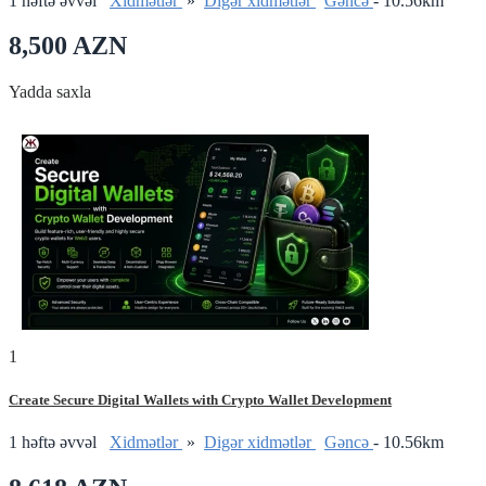
1 həftə əvvəl
Xidmətlər
»
Digər xidmətlər
Gǝncǝ
- 10.56km
8,500 AZN
Yadda saxla
1
Create Secure Digital Wallets with Crypto Wallet Development
1 həftə əvvəl
Xidmətlər
»
Digər xidmətlər
Gǝncǝ
- 10.56km