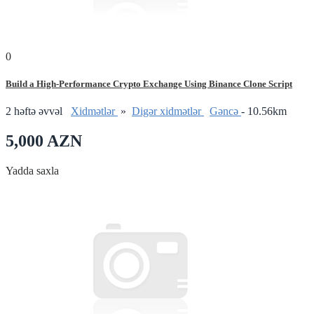
0
Build a High-Performance Crypto Exchange Using Binance Clone Script
2 həftə əvvəl
Xidmətlər
»
Digər xidmətlər
Gǝncǝ
- 10.56km
5,000 AZN
Yadda saxla