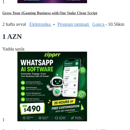
1
Grow Your iGaming Business with Our Stake Clone Script
2 həftə əvvəl
Elektronika
»
Proqram təminati
Gǝncǝ
- 10.56km
1 AZN
Yadda saxla
1