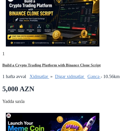
1
Build a Crypto Trading Platform with Binance Clone Script
1 həftə əvvəl
Xidmətlər
»
Digər xidmətlər
Gǝncǝ
- 10.56km
5,000 AZN
Yadda saxla