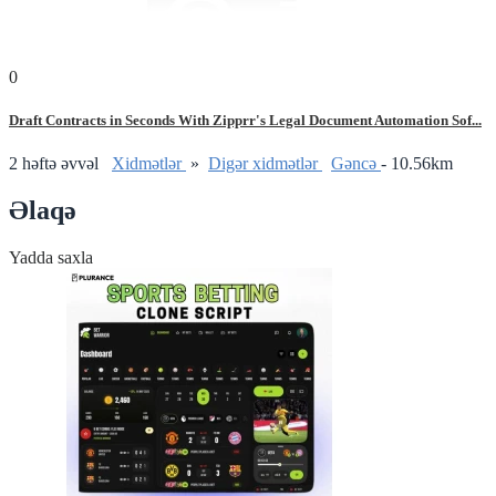
0
Draft Contracts in Seconds With Zipprr's Legal Document Automation Sof...
2 həftə əvvəl
Xidmətlər
»
Digər xidmətlər
Gǝncǝ
- 10.56km
Əlaqə
Yadda saxla