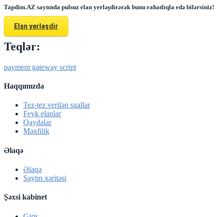
Tapdim.AZ saytında pulsuz elan yerləşdirərək bunu rahatlıqla edə bilərsiniz!
Elan yerləşdir
Teqlər:
payment gateway script
Haqqımızda
Tez-tez verilən suallar
Feyk elanlar
Qaydalar
Məxfilik
Əlaqə
Əlaqə
Saytın xəritəsi
Şəxsi kabinet
Giriş