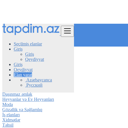
Tap
Seçilmiş elanlar
Giriş
Giriş
Azerbaijan
Qeydiyyat
Lənkəran
Giriş
Qeydiyyat
Avtomobil
Elan yarat
Telefon & Planşet
Azərbaycanca
Elektronika
Русский
Mebel & Məişət texnikası
Daşınmaz əmlak
Heyvanlar və Ev Heyvanları
Moda
Gözəllik və Sağlamlıq
İş elanları
Xidmətlər
Təhsil