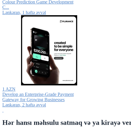
Colour Prediction Game Development
C...
Lənkəran, 1 həftə əvvəl
1 AZN
Develop an Enterprise-Grade Payment
Gateway for Growing Businesses
Lənkəran, 2 həftə əvvəl
Hər hansı məhsulu satmaq və ya kirayə ver