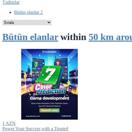
Tədbirlər
Bütün elanlar
2
Bütün elanlar
within
50 km aro
1 AZN
Power Your Success with a Trusted