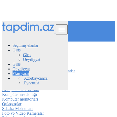
Tap
Seçilmiş elanlar
Giriş
Azerbaijan
Giriş
Elektronika
Qeydiyyat
Audio və Musiqi Avadanlıqları
Giriş
Qeydiyyat
Elektronika üçün Aksesuarlar və Təchizatlar
Elan yarat
Noutbuklar və Kompüterlər
Azərbaycanca
Televiziya avadanlığı
Русский
Audio və Musiqi Avadanlıqları
Kompüter aksesuarları
Kompüter avadanlığı
Kompüter monitorları
Qulaqcıqlar
Şəbəkə Məhsulları
Foto və Video Kameralar