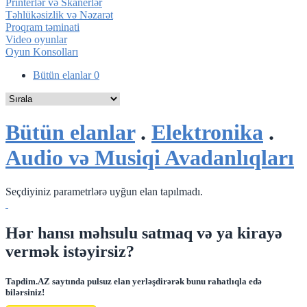
Printerlər və Skanerlər
Təhlükəsizlik və Nəzarət
Proqram təminati
Video oyunlar
Oyun Konsolları
Bütün elanlar
0
Bütün elanlar
.
Elektronika
.
Audio və Musiqi Avadanlıqları
Seçdiyiniz parametrlərə uyğun elan tapılmadı.
Hər hansı məhsulu satmaq və ya kirayə
vermək istəyirsiz?
Tapdim.AZ saytında pulsuz elan yerləşdirərək bunu rahatlıqla edə
bilərsiniz!