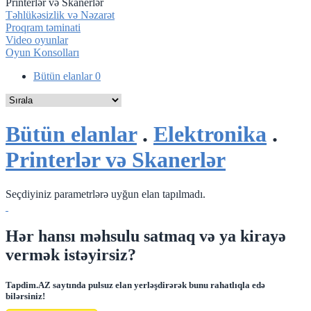
Printerlər və Skanerlər
Təhlükəsizlik və Nəzarət
Proqram təminati
Video oyunlar
Oyun Konsolları
Bütün elanlar
0
Bütün elanlar
.
Elektronika
.
Printerlər və Skanerlər
Seçdiyiniz parametrlərə uyğun elan tapılmadı.
Hər hansı məhsulu satmaq və ya kirayə
vermək istəyirsiz?
Tapdim.AZ saytında pulsuz elan yerləşdirərək bunu rahatlıqla edə
bilərsiniz!