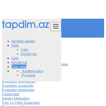
Tap
Seçilmiş elanlar
Giriş
Azerbaijan
Giriş
Elektronika
Qeydiyyat
Printerlər və Skanerlər
Giriş
Qeydiyyat
Elektronika üçün Aksesuarlar və Təchizatlar
Elan yarat
Noutbuklar və Kompüterlər
Azərbaycanca
Televiziya avadanlığı
Русский
Audio və Musiqi Avadanlıqları
Kompüter aksesuarları
Kompüter avadanlığı
Kompüter monitorları
Qulaqcıqlar
Şəbəkə Məhsulları
Foto və Video Kameralar