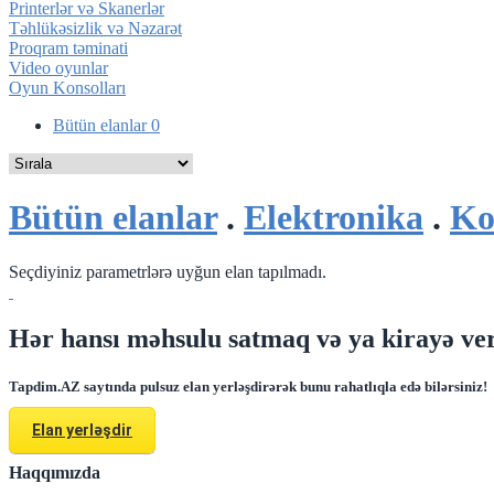
Printerlər və Skanerlər
Təhlükəsizlik və Nəzarət
Proqram təminati
Video oyunlar
Oyun Konsolları
Bütün elanlar
0
Bütün elanlar
.
Elektronika
.
Ko
Seçdiyiniz parametrlərə uyğun elan tapılmadı.
Hər hansı məhsulu satmaq və ya kirayə ver
Tapdim.AZ saytında pulsuz elan yerləşdirərək bunu rahatlıqla edə bilərsiniz!
Elan yerləşdir
Haqqımızda