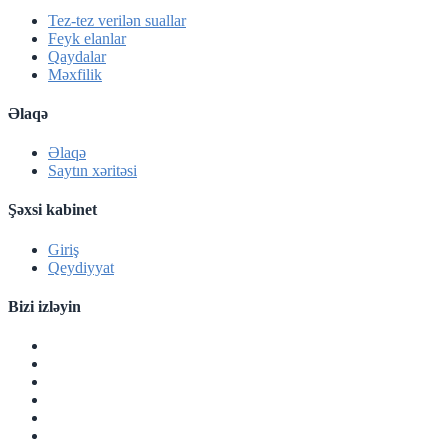
Tez-tez verilən suallar
Feyk elanlar
Qaydalar
Məxfilik
Əlaqə
Əlaqə
Saytın xəritəsi
Şəxsi kabinet
Giriş
Qeydiyyat
Bizi izləyin