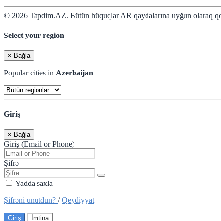
© 2026 Tapdim.AZ. Bütün hüquqlar AR qaydalarına uyğun olaraq qo
Select your region
×
Bağla
Popular cities in
Azerbaijan
Giriş
×
Bağla
Giriş (Email or Phone)
Şifrə
Yadda saxla
Şifrəni unutdun?
/
Qeydiyyat
Giriş
İmtina