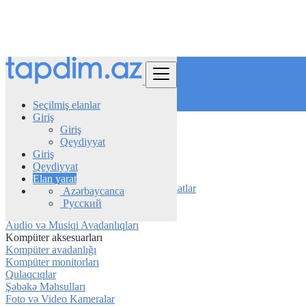
Tap
Seçilmiş elanlar
Giriş
Giriş
Azerbaijan
Qeydiyyat
Elektronika
Giriş
Kompüter aksesuarları
Qeydiyyat
Elan yarat
Elektronika üçün Aksesuarlar və Təchizatlar
Azərbaycanca
Noutbuklar və Kompüterlər
Русский
Televiziya avadanlığı
Audio və Musiqi Avadanlıqları
Kompüter aksesuarları
Kompüter avadanlığı
Kompüter monitorları
Qulaqcıqlar
Şəbəkə Məhsulları
Foto və Video Kameralar