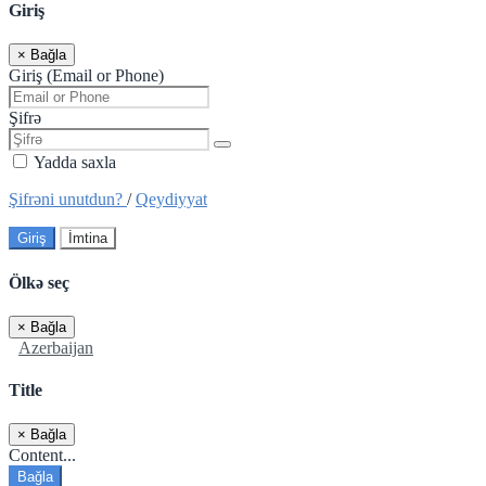
Giriş
×
Bağla
Giriş (Email or Phone)
Şifrə
Yadda saxla
Şifrəni unutdun?
/
Qeydiyyat
Giriş
İmtina
Ölkə seç
×
Bağla
Azerbaijan
Title
×
Bağla
Content...
Bağla