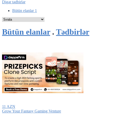
Digər tədbirlər
Bütün elanlar
1
Bütün elanlar
.
Tədbirlər
11 AZN
Grow Your Fantasy Gaming Venture