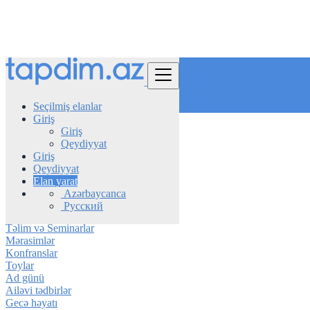
Tap
Seçilmiş elanlar
Giriş
Giriş
Azerbaijan
Qeydiyyat
Tədbirlər
Giriş
Qeydiyyat
Konsertlər və Festivallar
Elan yarat
Şəbəkə və Görüşlər
Azərbaycanca
İdman və açıq hava tədbirləri
Русский
Ticari tədbirlər
Təlim və Seminarlar
Mərasimlər
Konfranslar
Toylar
Ad günü
Ailəvi tədbirlər
Gecə həyatı