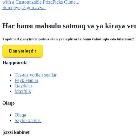
with a Customizable PrizePicks Clone...
Sumqayıt, 2 gün əvvəl
Hər hansı məhsulu satmaq və ya kirayə ver
Tapdim.AZ saytında pulsuz elan yerləşdirərək bunu rahatlıqla edə bilərsiniz!
Elan yerləşdir
Haqqımızda
Tez-tez verilən suallar
Feyk elanlar
Qaydalar
Məxfilik
Əlaqə
Əlaqə
Saytın xəritəsi
Şəxsi kabinet