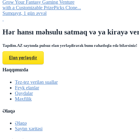
Grow Your Fantasy Gaming Venture
with a Customizable PrizePicks Clone...
Sumqayıt, 1 gün əvvəl
Hər hansı məhsulu satmaq və ya kirayə ver
Tapdim.AZ saytında pulsuz elan yerləşdirərək bunu rahatlıqla edə bilərsiniz!
Elan yerləşdir
Haqqımızda
Tez-tez verilən suallar
Feyk elanlar
Qaydalar
Məxfilik
Əlaqə
Əlaqə
Saytın xəritəsi