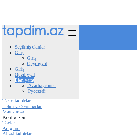
Tap
Seçilmiş elanlar
Giriş
Giriş
Azerbaijan
Qeydiyyat
Tədbirlər
Giriş
Konfranslar
Qeydiyyat
Elan yarat
Konsertlər və Festivallar
Azərbaycanca
Şəbəkə və Görüşlər
Русский
İdman və açıq hava tədbirləri
Ticari tədbirlər
Təlim və Seminarlar
Mərasimlər
Konfranslar
Toylar
Ad günü
Ailəvi tədbirlər