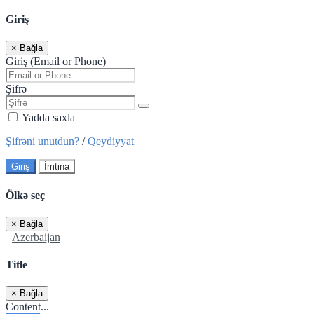
Giriş
×
Bağla
Giriş (Email or Phone)
Şifrə
Yadda saxla
Şifrəni unutdun?
/
Qeydiyyat
Giriş
İmtina
Ölkə seç
×
Bağla
Azerbaijan
Title
×
Bağla
Content...