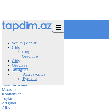
Tap
Seçilmiş elanlar
Giriş
Azerbaijan
Giriş
Tədbirlər
Qeydiyyat
Ticari tədbirlər
Giriş
Qeydiyyat
Konsertlər və Festivallar
Elan yarat
Şəbəkə və Görüşlər
Azərbaycanca
İdman və açıq hava tədbirləri
Русский
Ticari tədbirlər
Təlim və Seminarlar
Mərasimlər
Konfranslar
Toylar
Ad günü
Ailəvi tədbirlər