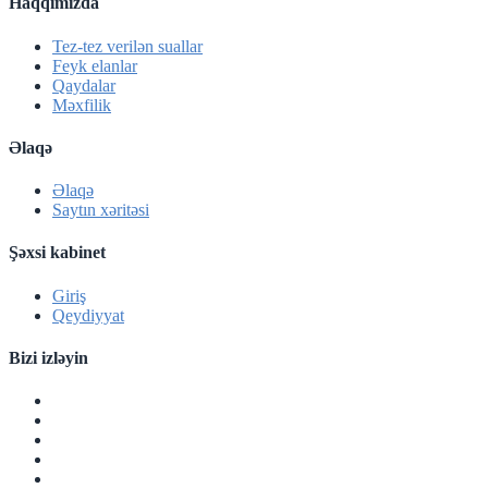
Haqqımızda
Tez-tez verilən suallar
Feyk elanlar
Qaydalar
Məxfilik
Əlaqə
Əlaqə
Saytın xəritəsi
Şəxsi kabinet
Giriş
Qeydiyyat
Bizi izləyin