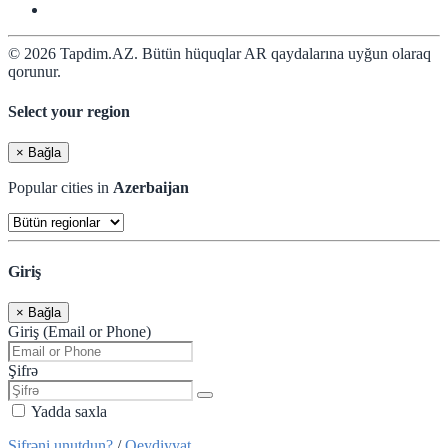
© 2026 Tapdim.AZ. Bütün hüquqlar AR qaydalarına uyğun olaraq
qorunur.
Select your region
×
Bağla
Popular cities in
Azerbaijan
Giriş
×
Bağla
Giriş (Email or Phone)
Şifrə
Yadda saxla
Şifrəni unutdun?
/
Qeydiyyat