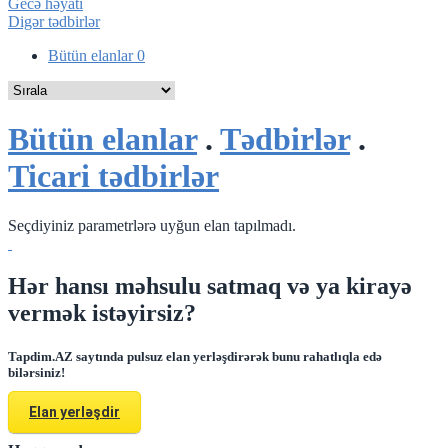
Gecə həyatı
Digər tədbirlər
Bütün elanlar
0
Bütün elanlar
.
Tədbirlər
.
Ticari tədbirlər
Seçdiyiniz parametrlərə uyğun elan tapılmadı.
Hər hansı məhsulu satmaq və ya kirayə
vermək istəyirsiz?
Tapdim.AZ saytında pulsuz elan yerləşdirərək bunu rahatlıqla edə
bilərsiniz!
Elan yerləşdir